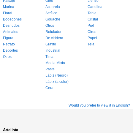
Paisaje
Óleo
Lienzo
Marina
Acuarela
Cartulina
Floral
Acrílico
Tabla
Bodegones
Gouache
Cristal
Desnudos
Otros
Piel
Animales
Rotulador
Otros
Figura
De vidriera
Papel
Retrato
Grafito
Tela
Deportes
Industrial
Otros
Tinta
Media Mixta
Pastel
Lápiz (Negro)
Lápiz (a color)
Cera
Would you prefer to view it in English?
Artelista