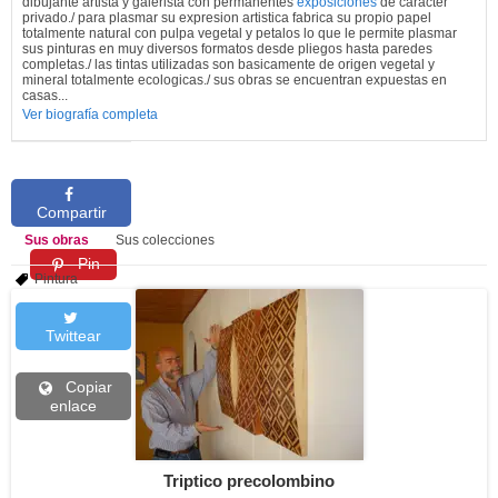
dibujante artista y galerista con permanentes
exposiciones
de caracter
privado./ para plasmar su expresion artistica fabrica su propio papel
totalmente natural con pulpa vegetal y petalos lo que le permite plasmar
sus pinturas en muy diversos formatos desde pliegos hasta paredes
completas./ las tintas utilizadas son basicamente de origen vegetal y
mineral totalmente ecologicas./ sus obras se encuentran expuestas en
casas...
Ver biografía completa
Compartir
Sus obras
Sus colecciones
Pin
Pintura
Twittear
Copiar
enlace
Triptico precolombino